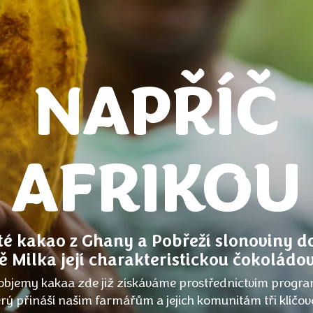
NAPŘÍČ
AFRIKOU
é kakao z Ghany a Pobřeží slonoviny 
 Milka její charakteristickou čokoládo
objemy kakaa zde již získáváme prostřednictvím progr
terý přináší našim farmářům a jejich komunitám tři klíčo