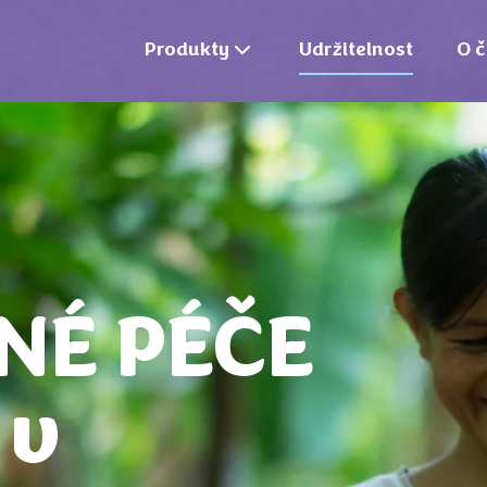
Produkty
Udržitelnost
O č
NÉ PÉČE
 v