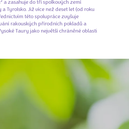
2
m
a zasahuje do tří spolkových zemí
a Tyrolsko. Již více než deset let (od roku
ednictvím této spolupráce zvyšuje
ání rakouských přírodních pokladů a
soké Taury jako největší chráněné oblasti