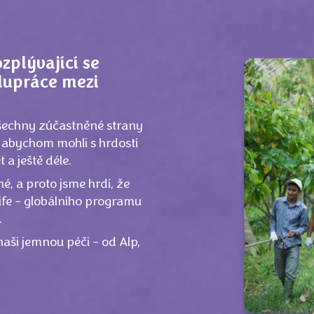
ozplývající se
lupráce mezi
všechny zúčastněné strany
, abychom mohli s hrdostí
 a ještě déle.
, a proto jsme hrdí, že
ife – globálního programu
.
 naši jemnou péči – od Alp,