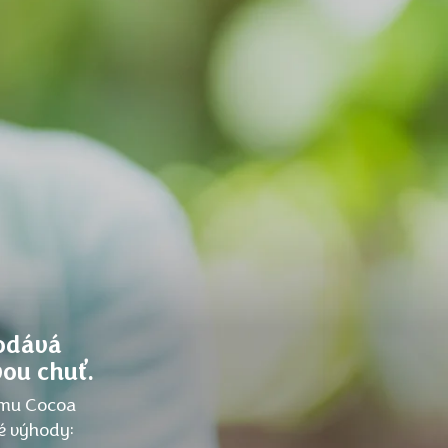
dodává
vou chuť.
amu Cocoa
vé výhody: