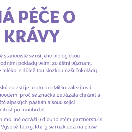
Á PÉČE O
 KRÁVY
 stanoviště se vší jeho biologickou
rodními poklady velmi zvláštní význam,
mléko je důležitou složkou naší čokolády
ké oblasti je proto pro Milku záležitostí
ůvodem, proč se značka zavázala chránit a
tě alpských pastvin a související
itost po mnoho let.
imo jiné odráží v dlouholetém partnerství s
ysoké Taury, který se rozkládá na ploše