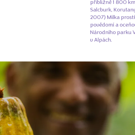
přibližně 1 800 k
Salcburk, Korutany 
2007) Milka prostř
povědomí a oceňov
Národního parku Vy
v Alpách.