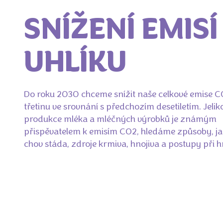
SNÍŽENÍ EMISÍ
UHLÍKU
Do roku 2030 chceme snížit naše celkové emise C
třetinu ve srovnání s předchozím desetiletím. Jelik
produkce mléka a mléčných výrobků je známým
přispěvatelem k emisím CO2, hledáme způsoby, jak
chov stáda, zdroje krmiva, hnojiva a postupy při h