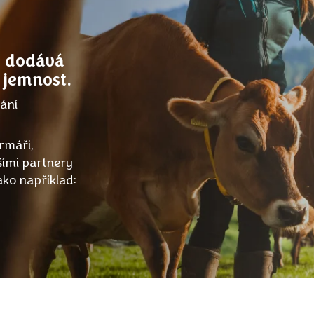
, dodává
 jemnost.
vání
armáři,
šími partnery
jako například: