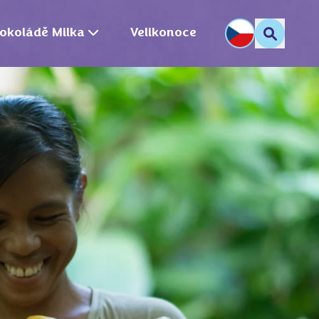
okoládě Milka
Velikonoce