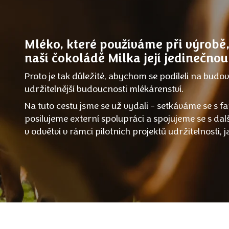
Mléko, které používáme při výrobě
naší čokoládě Milka její jedinečnou
Proto je tak důležité, abychom se podíleli na budo
udržitelnější budoucnosti mlékárenství.
Na tuto cestu jsme se už vydali – setkáváme se s f
posilujeme externí spolupráci a spojujeme se s dal
v odvětví v rámci pilotních projektů udržitelnosti, 