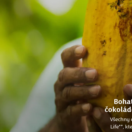
Bohat
čokoládě
Všechny 
Life**, k