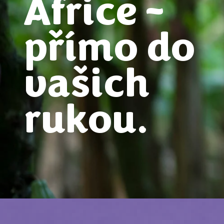
Africe –
přímo do
vašich
rukou.