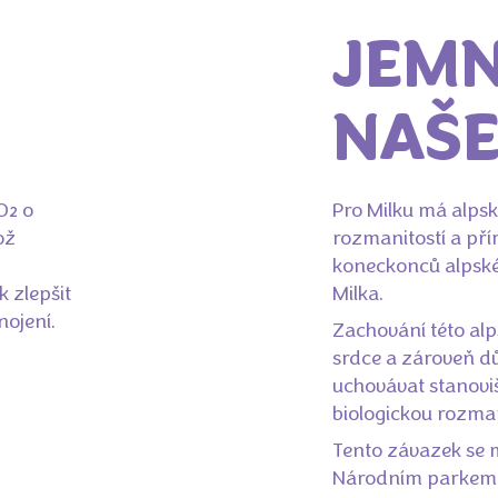
JEMN
NAŠE
O₂ o
Pro Milku má alpské
ož
rozmanitostí a pří
koneckonců alpské 
 zlepšit
Milka.
nojení.
Zachování této alps
srdce a zároveň d
uchovávat stanoviš
biologickou rozman
Tento závazek se m
Národním parkem V