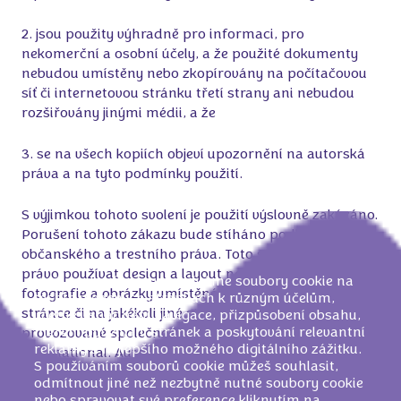
2. jsou použity výhradně pro informaci, pro
nekomerční a osobní účely, a že použité dokumenty
nebudou umístěny nebo zkopírovány na počítačovou
síť či internetovou stránku třetí strany ani nebudou
rozšiřovány jinými médii, a že
3. se na všech kopiích objeví upozornění na autorská
práva a na tyto podmínky použití.
S výjimkou tohoto svolení je použití výslovně zakázáno.
Porušení tohoto zákazu bude stíháno podle
občanského a trestního práva. Toto svolení nezahrnuje
právo používat design a layout nebo související
Naši partneři a my používáme soubory cookie na
fotografie a obrázky umístěné na této internetové
těchto webových stránkách k různým účelům,
stránce či na jakékoli jiné stránce vlastněné nebo
včetně usnadnění navigace, přizpůsobení obsahu,
měření používání stránek a poskytování relevantní
provozované společností skupiny Mondelēz
reklamy a nejlepšího možného digitálního zážitku.
International. Autorským právem a zákonem o
S používáním souborů cookie můžeš souhlasit,
ochranných známkách jsou rovněž chráněny všechny
odmítnout jiné než nezbytně nutné soubory cookie
jednotlivé prvky této internetové stránky, které nesmí