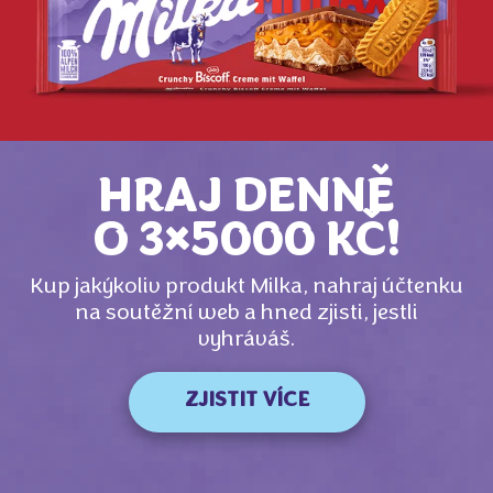
HRAJ DENNĚ
O 3×5000 KČ!
Kup jakýkoliv produkt Milka, nahraj účtenku
na soutěžní web a hned zjisti, jestli
vyhráváš.
ZJISTIT VÍCE