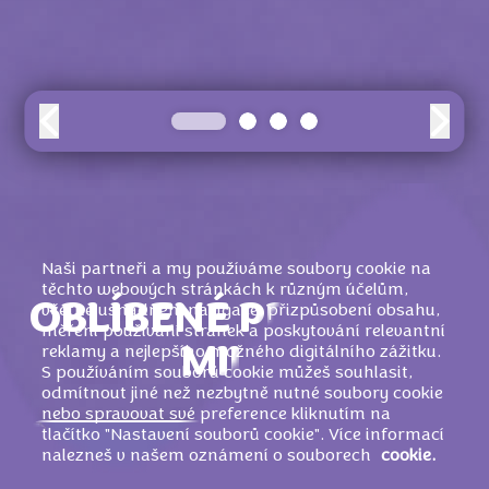
Naši partneři a my používáme soubory cookie na
těchto webových stránkách k různým účelům,
OBLÍBENÉ PRODUKTY
včetně usnadnění navigace, přizpůsobení obsahu,
měření používání stránek a poskytování relevantní
MILKA
reklamy a nejlepšího možného digitálního zážitku.
S používáním souborů cookie můžeš souhlasit,
odmítnout jiné než nezbytně nutné soubory cookie
nebo spravovat své preference kliknutím na
tlačítko "Nastavení souborů cookie". Více informací
nalezneš v našem oznámení o souborech
cookie.