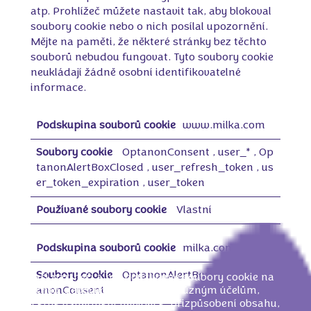
atp. Prohlížeč můžete nastavit tak, aby blokoval
soubory cookie nebo o nich posílal upozornění.
Mějte na paměti, že některé stránky bez těchto
souborů nebudou fungovat. Tyto soubory cookie
neukládají žádně osobní identifikovatelné
informace.
N
www.milka.com
a
p
r
OptanonConsent
,
user_*
,
Op
o
tanonAlertBoxClosed
,
user_refresh_token
,
us
s
er_token_expiration
,
user_token
t
o
n
Vlastní
e
z
b
milka.com
y
t
n
OptanonAlertBoxClosed
,
Opt
Naši partneři a my používáme soubory cookie na
é
těchto webových stránkách k různým účelům,
anonConsent
s
včetně usnadnění navigace, přizpůsobení obsahu,
o