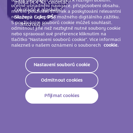
těchto webových stránkách k různým účelům,
mléka (4,4 %), celomáčené v mléčné
včetně usnadnění navigace, přizpůsobení obsahu,
čokoládě z alpského mléka (32 %).
měření používání stránek a poskytování relevantní
reklamy a nejlepšího možného digitálního zážitku.
Složení: Cukr,
PŠENIČNÁ
mouka, Glukózo-
S používáním souborů cookie můžeš souhlasit,
fruktózový sirup,
VEJCE
, Řepkový olej,
odmítnout jiné než nezbytně nutné soubory cookie
Kakaové máslo, Sušené odstředěné
MLÉKO
,
nebo spravovat své preference kliknutím na
Kakaová hmota, Stabilizátor (glycerol),
tlačítko "Nastavení souborů cookie". Více informací
nalezneš v našem oznámení o souborech
cookie.
Sušená syrovátka (z
MLÉKA
), Bramborový
škrob, Bambucký tuk,
MLÉČNÝ
tuk,
Kakaový prášek se sníženým obsahem tuku
Nastavení souborů cookie
1,6 %, Emulgátory (
SÓJOVÉ
lecitin, E475,
E471, E476, slunečnicový lecitin), Sušené
Odmítnout cookies
plnotučné
MLÉKO
, Sušený
VAJEČNÝ
bílek,
Kypřící látky (dihydrogendifosforečnan
Přijímat cookies
sodný, hydrogenuhličitansodný), Jedlá sůl,
LÍSKOOŘÍŠKOVÁ
pasta, Aromata,
Zahušťovadlo (xanthan).
MŮŽE OBSAHOVAT OŘECHY
.