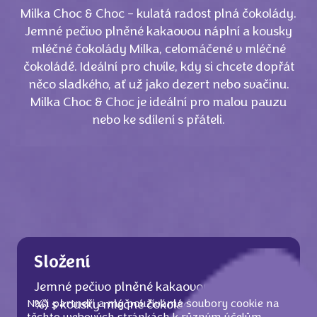
Milka Choc & Choc - kulatá radost plná čokolády.
Jemné pečivo plněné kakaovou náplní a kousky
mléčné čokolády Milka, celomáčené v mléčné
čokoládě. Ideální pro chvíle, kdy si chcete dopřát
něco sladkého, ať už jako dezert nebo svačinu.
Milka Choc & Choc je ideální pro malou pauzu
nebo ke sdílení s přáteli.
Složení
Jemné pečivo plněné kakaovou náplní (21,6
Naši partneři a my používáme soubory cookie na
%) s kousky mléčné čokolády z alpského