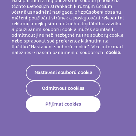
Naši partneři a my používáme soubory cookie na
těchto webových stránkách k různým účelům,
včetně usnadnění navigace, přizpůsobení obsahu,
měření používání stránek a poskytování relevantní
reklamy a nejlepšího možného digitálního zážitku.
S používáním souborů cookie můžeš souhlasit,
odmítnout jiné než nezbytně nutné soubory cookie
nebo spravovat své preference kliknutím na
tlačítko "Nastavení souborů cookie". Více informací
SOUTĚŽ MILKA
nalezneš v našem oznámení o souborech
cookie.
MONOPOLY SKONČILA
Nastavení souborů cookie
Soutěž Monopoly je u konce. Sleduj nás pro další
akce a soutěže od Milky!
Odmítnout cookies
Přijímat cookies
©2026 Hasbro. All Rights Reserved.