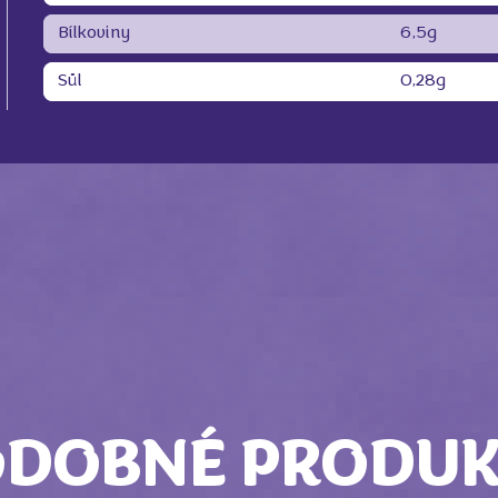
Bílkoviny
6,5g
Sůl
0,28g
ODOBNÉ PRODUK