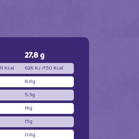
27,8 g
9 Kcal
626 KJ /
150 Kcal
8,6g
5,3g
16g
15g
0,6g