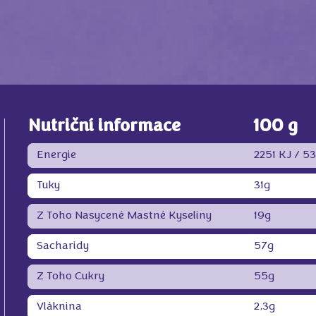
Nutriční informace
100 g
Energie
2251 KJ /
53
Tuky
31g
Z Toho Nasycené Mastné Kyseliny
19g
Sacharidy
57g
Z Toho Cukry
55g
Vláknina
2,3g