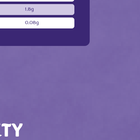
1,8g
0,08g
TY