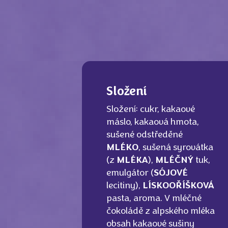
Složení
Složení: cukr, kakaové
máslo, kakaová hmota,
sušené odstředěné
MLÉKO
, sušená syrovátka
(z
MLÉKA
),
MLÉČNÝ
tuk,
emulgátor (
SÓJOVÉ
lecitiny),
LÍSKOOŘÍŠKOVÁ
pasta, aroma. V mléčné
čokoládě z alpského mléka
obsah kakaové sušiny