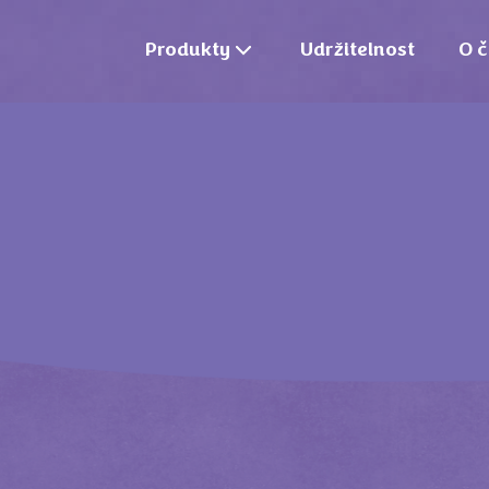
Produkty
Udržitelnost
O č