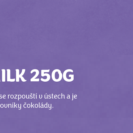
ILK 250G
 rozpouští v ústech a je
lovníky čokolády.