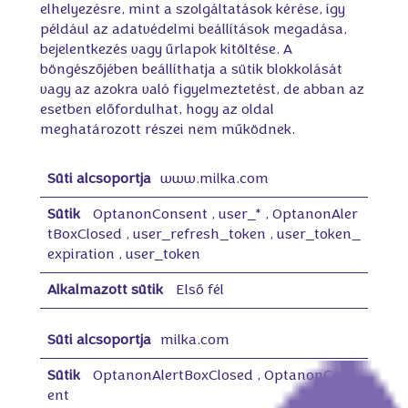
elhelyezésre, mint a szolgáltatások kérése, így
például az adatvédelmi beállítások megadása,
bejelentkezés vagy űrlapok kitöltése. A
böngészőjében beállíthatja a sütik blokkolását
vagy az azokra való figyelmeztetést, de abban az
esetben előfordulhat, hogy az oldal
meghatározott részei nem működnek.
S
www.milka.com
z
i
g
OptanonConsent
,
user_*
,
OptanonAler
o
tBoxClosed
,
user_refresh_token
,
user_token_
r
expiration
,
user_token
ú
a
n
Első fél
k
ö
t
milka.com
e
l
e
OptanonAlertBoxClosed
,
OptanonCons
z
ent
ő