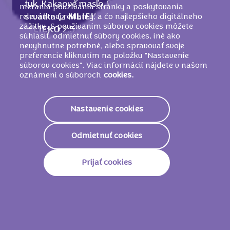
tuk, Kakaové maslo, Repkový olej, Sušená
merania používania stránky a poskytovania
relevantnej reklamy, a čo najlepšieho digitálneho
srvátka (z
MLIEKA
), Sušené odtučnené
zážitku. S používaním súborov cookies môžete
MLIEKO
2,5 %, Kakaový prášok so
súhlasiť, odmietnuť súbory cookies, iné ako
zníženým obsahom tuku 2 %, Sušené
nevyhnutne potrebné, alebo spravovať svoje
plnotučné
MLIEKO
1,5 %, Laktóza (z
preferencie kliknutím na položku "Nastavenie
súborov cookies". Viac informácií nájdete v našom
MLIEKA
), Glukózový sirup,
MLIEČNY
tuk,
oznámení o súboroch
cookies.
Jedlá soľ, Emulgátory (
SÓJOVÉ
lecitíny,
E476), Kypriace látky (uhličitany amónne,
uhličitany sodné), Arómy, Kyselina (kyselina
Nastavenie cookies
citrónová).
MÔŽE OBSAHOVAŤ VAJCIA, ORECHY
.
Odmietnuť cookies
Prijať cookies
Nutričné informácie
2133 KJ/
509
Energetická Hodnota
Kcal