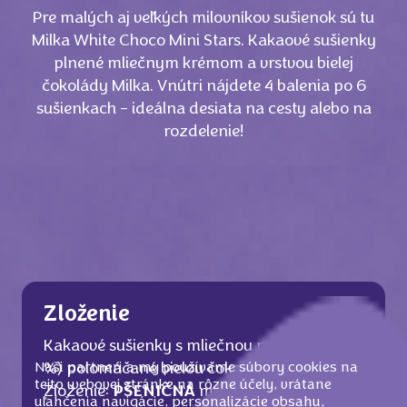
Pre malých aj veľkých milovníkov sušienok sú tu
Milka White Choco Mini Stars. Kakaové sušienky
plnené mliečnym krémom a vrstvou bielej
čokolády Milka. Vnútri nájdete 4 balenia po 6
sušienkach - ideálna desiata na cesty alebo na
rozdelenie!
Zloženie
Kakaové sušienky s mliečnou náplňou (16
Naši partneri a my používame súbory cookies na
%) polomáčané bielou čokoládou (23 %).
tejto webovej stránke na rôzne účely, vrátane
Zloženie:
PŠENIČNÁ
múka, Cukor, Palmový
uľahčenia navigácie, personalizácie obsahu,