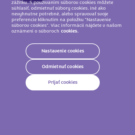
zážitku. S používaním súborov cookies môžete
MÔŽE OBSAHOVAŤ INÉ ORECHY A
súhlasiť, odmietnuť súbory cookies, iné ako
PŠENICU
.
nevyhnutne potrebné, alebo spravovať svoje
preferencie kliknutím na položku "Nastavenie
súborov cookies". Viac informácií nájdete v našom
oznámení o súboroch
cookies.
Nutričné informácie
Nastavenie cookies
2324 KJ /
557
Energetická Hodnota
Kcal
Odmietnuť cookies
Tuky
35g
Prijať cookies
Z Toho Nasýtené Mastné
17g
Kyseliny
Sacharidy
51g
Z Toho Cukry
49g
Vláknina
3,2g