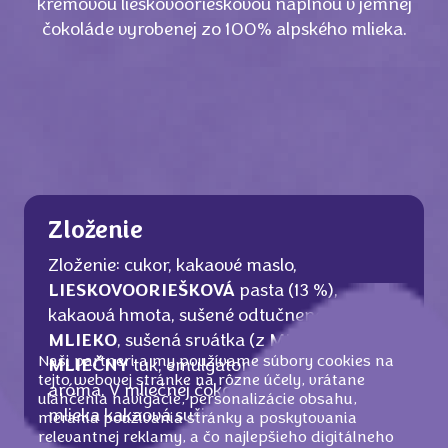
krémovou lieskovoorieškovou náplňou v jemnej
čokoláde vyrobenej zo 100% alpského mlieka.
Zloženie
Zloženie: cukor, kakaové maslo,
LIESKOVOORIEŠKOVÁ
pasta (13 %),
kakaová hmota, sušené odtučnené
MLIEKO
, sušená srvátka (z
MLIEKA
),
Naši partneri a my používame súbory cookies na
MLIEČNY
tuk, emulgátor (
SÓJOVÉ
lecitíny),
tejto webovej stránke na rôzne účely, vrátane
aróma. V mliečnej čokoláde z alpského
uľahčenia navigácie, personalizácie obsahu,
mlieka kakaová sušina najmenej 33 %.
merania používania stránky a poskytovania
relevantnej reklamy, a čo najlepšieho digitálneho