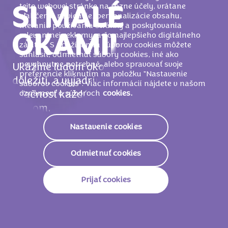
tejto webovej stránke na rôzne účely, vrátane
SI MALÉ
uľahčenia navigácie, personalizácie obsahu,
merania používania stránky a poskytovania
relevantnej reklamy, a čo najlepšieho digitálneho
OKAMIHY
zážitku. S používaním súborov cookies môžete
súhlasiť, odmietnuť súbory cookies, iné ako
nevyhnutne potrebné, alebo spravovať svoje
Ukážme ľuďom okolo nás, akí sú pre nás
preferencie kliknutím na položku "Nastavenie
dôležití, a vyjadrime im našu jemnú
súborov cookies". Viac informácií nájdete v našom
oznámení o súboroch
cookies.
vďačnosť každým malým, úprimným
gestom.
Nastavenie cookies
Odmietnuť cookies
Prijať cookies